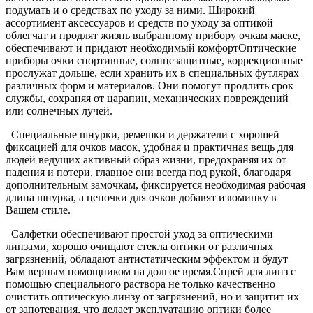
подумать и о средствах по уходу за ними. Широкий
ассортимент аксессуаров и средств по уходу за оптикой
облегчат и продлят жизнь выбранному прибору очкам маске,
обеспечивают и придают необходимый комфортОптические
приборы очки спортивные, солнцезащитные, коррекционные
прослужат дольше, если хранить их в специальных футлярах
различных форм и материалов. Они помогут продлить срок
службы, сохраняя от царапин, механических повреждений
или солнечных лучей.
Специальные шнурки, ремешки и держатели с хорошей
фиксацией для очков масок, удобная и практичная вещь для
людей ведущих активный образ жизни, предохраняя их от
падения и потери, главное они всегда под рукой, благодаря
дополнительным замочкам, фиксируется необходимая рабочая
длина шнурка, а цепочки для очков добавят изюминку в
Вашем стиле.
Салфетки обеспечивают простой уход за оптическими
линзами, хорошо очищают стекла оптики от различных
загрязнений, обладают антистатическим эффектом и будут
Вам верным помощником на долгое время.Спрей для линз с
помощью специального раствора не только качественно
очистить оптическую линзу от загрязнений, но и защитит их
от запотевания, что делает эксплуатацию оптики более