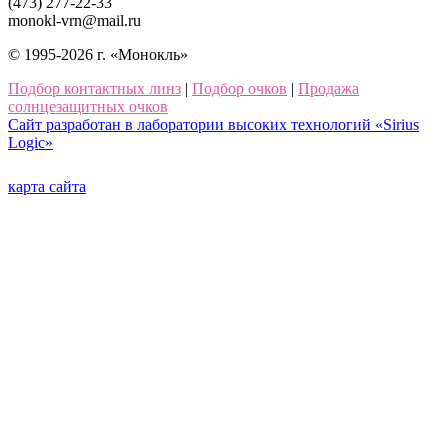
(473) 277-22-33
monokl-vrn@mail.ru
© 1995-2026 г. «Монокль»
Подбор контактных линз
|
Подбор очков
|
Продажа
солнцезащитных очков
Сайт разработан в лаборатории высоких технологий «Sirius
Logic»
карта сайта