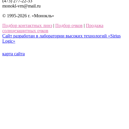
(473) 277-22-33
monokl-vrn@mail.ru
© 1995-2026 г. «Монокль»
Подбор контактных линз
|
Подбор очков
|
Продажа
солнцезащитных очков
Сайт разработан в лаборатории высоких технологий «Sirius
Logic»
карта сайта